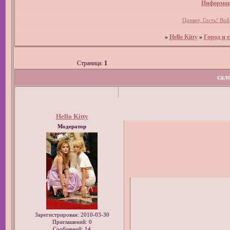
Информац
Привет, Гость!
Вой
»
Hello Kitty
»
Город и е
Страница:
1
сал
Hello Kitty
Модератор
Зарегистрирован
: 2010-03-30
Приглашений:
0
Сообщений:
14