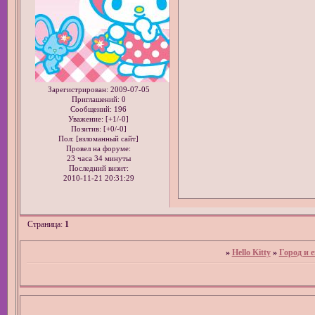
Зарегистрирован
: 2009-07-05
Приглашений:
0
Сообщений:
196
Уважение:
[+1/-0]
Позитив:
[+0/-0]
Пол: [взломанный сайт]
Провел на форуме:
23 часа 34 минуты
Последний визит:
2010-11-21 20:31:29
Страница:
1
»
Hello Kitty
»
Город и е