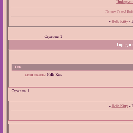
Информац
Привет, Гость!
Вой
»
Hello Kitty
»
Страница:
1
Город и 
Тема
салон красоты
Hello Kitty
Страница:
1
»
Hello Kitty
»