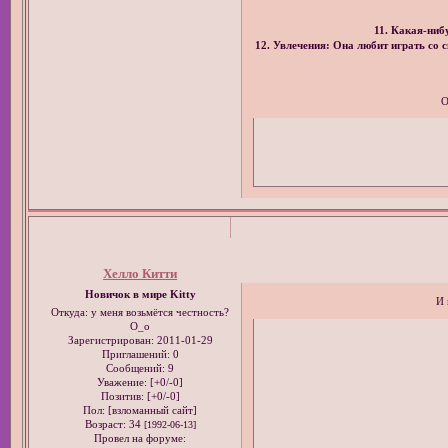
11. Какая-ниб
12. Увлечения: Она любит играть со 
О
Хелло Китти
Новичок в мире Kitty
И 
Откуда:
у меня возьмётся честность?
O_o
Зарегистрирован
: 2011-01-29
Приглашений:
0
Сообщений:
9
Уважение:
[+0/-0]
Позитив:
[+0/-0]
Пол: [взломанный сайт]
Возраст:
34
[1992-06-13]
Провел на форуме: