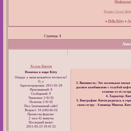
Информац
Привет, Гость!
Вой
»
Hello Kitty
»
А
Страница:
1
Анке
Хелло Китти
Новичок в мире Kitty
Откуда:
у меня возьмётся честность?
O_o
3. Внешность: Это маленькая милая к
Зарегистрирован
: 2011-01-29
расном комбинезоне с голубой кофто
Приглашений:
0
отличие от её сест
Сообщений:
9
4. Характер: Кит
Уважение:
[+0/-0]
5. Биография: Китти родилась в го
Позитив:
[+0/-0]
свою сестру - близнеца Мимми. Кит
Пол: [взломанный сайт]
Возраст:
34
[1992-06-13]
Провел на форуме:
2 часа 42 минуты
Последний визит:
2011-02-23 19:41:52