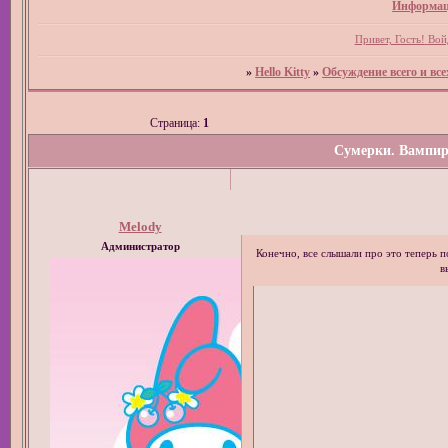
Информац
Привет, Гость!
Вой
»
Hello Kitty
»
Обсуждение всего и все
Страница:
1
Сумерки. Вампир
Melody
Администратор
Конечно, все слышали про это теперь п
в