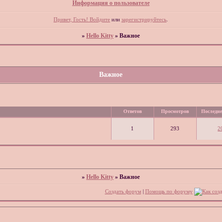
Информация о пользователе
Привет, Гость!
Войдите
или
зарегистрируйтесь
.
»
Hello Kitty
»
Важное
Важное
Ответов
Просмотров
Последне
1
293
2
»
Hello Kitty
»
Важное
Создать форум
|
Помощь по форуму