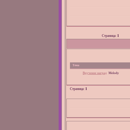
Страница:
1
Тема
Вручение наград
Melody
Страница:
1