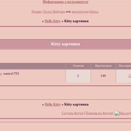
Информация о пользователе
Привет, Гость!
Войдите
или
зарегистрируйтесь
.
»
Hello Kitty
»
Kitty картинки
Kitty картинки
Ответов
Просмотров
Последне
ми
nastya1703
2
149
2
»
Hello Kitty
»
Kitty картинки
Создать форум
|
Помощь по форуму