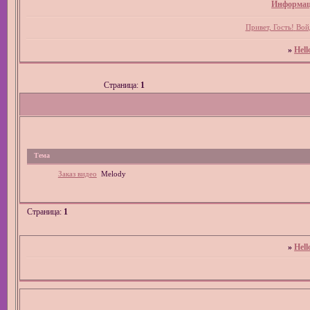
Информац
Привет, Гость!
Вой
»
Hell
Страница:
1
Тема
Заказ видео
Melody
Страница:
1
»
Hell