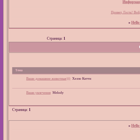
Информац
Привет, Гость!
Вой
»
Hello
Страница:
1
Тема
Ваши домашние животные)))
Хелло Китти
Ваши увлечения
Melody
Страница:
1
»
Hello