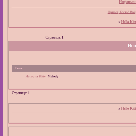
Информац
Привет, Гость!
Вой
»
Hello Kit
Страница:
1
Ист
Тема
История Kitty
Melody
Страница:
1
»
Hello Kit