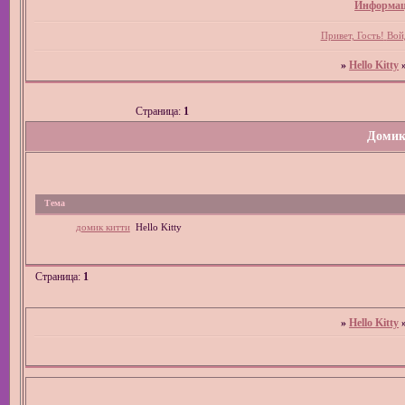
Информац
Привет, Гость!
Вой
»
Hello Kitty
Страница:
1
Домик
Тема
домик китти
Hello Kitty
Страница:
1
»
Hello Kitty