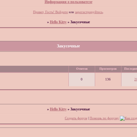
Информация о пользователе
Привет, Гость!
Войдите
или
зарегистрируйтесь
.
»
Hello Kitty
»
Закусочные
Закусочные
Ответов
Просмотров
Последне
0
136
2
»
Hello Kitty
»
Закусочные
Создать форум
|
Помощь по форуму