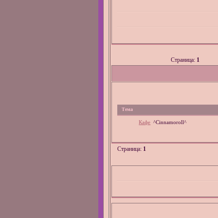
Страница:
1
Тема
Кафе
^Cinnamoroll^
Страница:
1