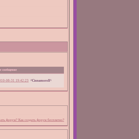
е сообщение
010-08-31 19:42:23
^Cinnamoroll^